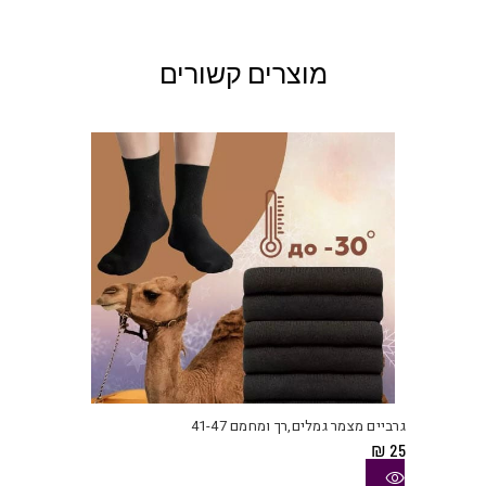
מוצרים קשורים
למוצ
זה
יש
גרביים מצמר גמלים,רך ומחמם 41-47
מספ
₪
25
סוגי
ניתן