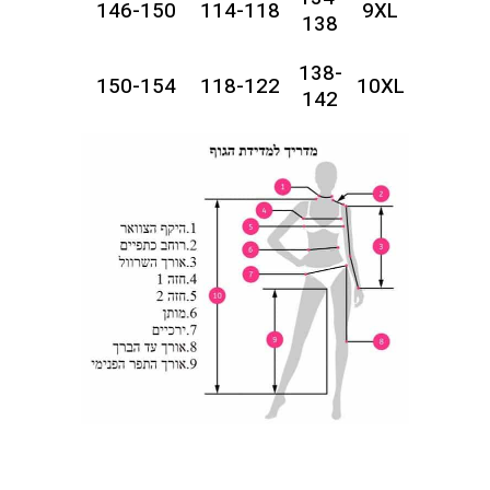
146-150
114-118
9XL
138
138-
150-154
118-122
10XL
142
142-
154-158
122-126
11XL
146
146-
158-162
126-130
12XL
150