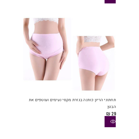
לבחו
את
האפש
בעמו
המוצ
למוצ
זה
יש
תחתוני הריון כותנה בגזרת מקסי נעימים ועוטפים את
מספ
הבטן
סוגי
₪
29
ניתן
לבחו
את
האפש