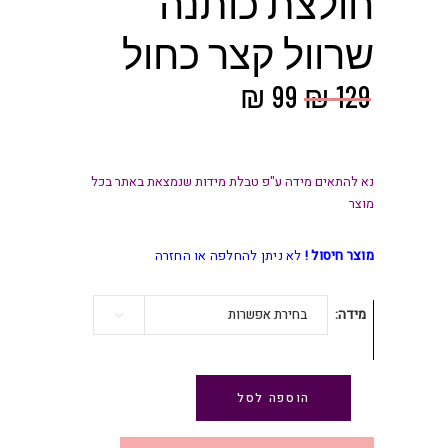
חולצת כותנה
שרוול קצר כחול
המחיר
המחיר
₪
99
₪
129
המקורי
הנוכחי
היה:
הוא:
₪ 99.
₪ 129.
נא להתאים מידה ע"פ טבלת מידות שנמצאת באתר בכל
מוצר
מוצר חיסול !
לא ניתן להחלפה או החזרה
מידה
בחירת אפשרות
הוספה לסל