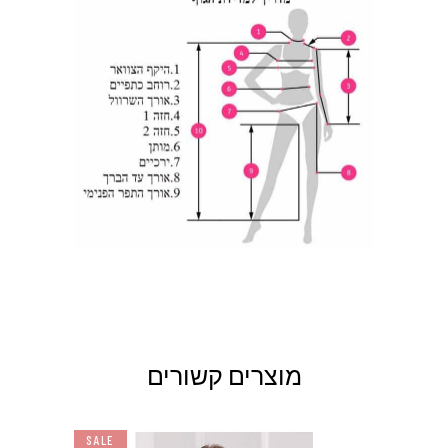
134-
146-150
114-118
9XL
138
138-
150-154
118-122
10XL
142
מוצרים קשורים
SALE