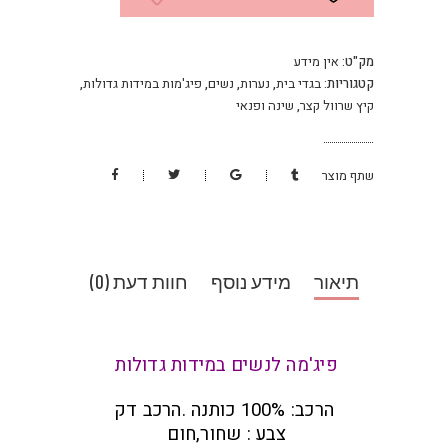
מק"ט:
אין מידע
קטגוריות:
בגדי בית
,
נערות
,
נשים
,
פיג'מות במידות גדולות
,
קיץ שרוול קצר
,
שינה ופנאי
שתף מוצר
תיאור
מידע נוסף
חוות דעת (0)
פיג'מה לנשים במידות גדולות
הרכב: 100% כותנה .הרכב דק
צבע : שחור,חום