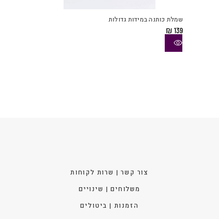
זה
יש
שמלת כותנה במידות גדולות
מספ
₪
139
סוגי
ניתן
לבחו
את
האפש
בעמו
המוצ
צור קשר | שרות לקוחות
משלוחים | שינויים
הזמנות | ביטולים