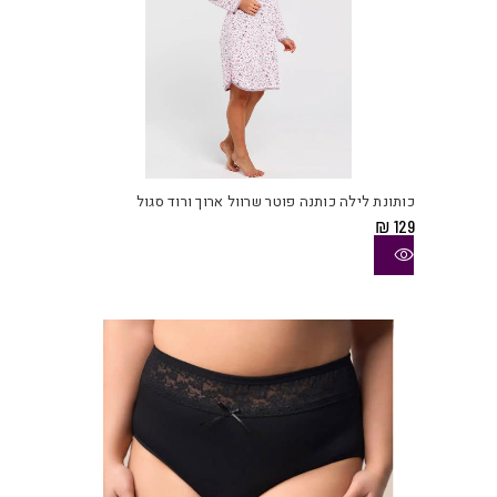
למוצ
זה
יש
כותונת לילה כותנה פוטר שרוול ארוך ורוד סגול
מספ
₪
129
סוגי
ניתן
לבחו
את
האפש
בעמו
המוצ