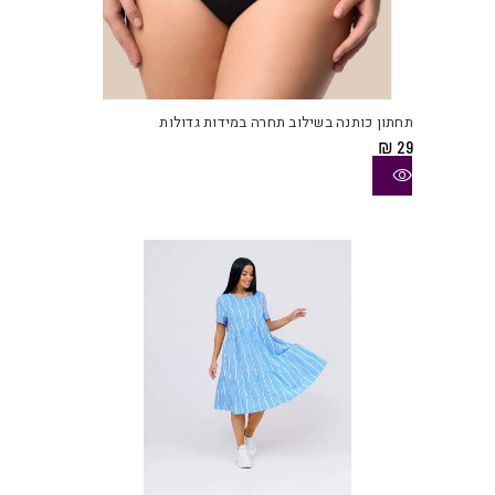
למוצ
זה
יש
תחתון כותנה בשילוב תחרה במידות גדולות
מספ
₪
29
סוגי
ניתן
לבחו
את
האפש
בעמו
המוצ
למוצ