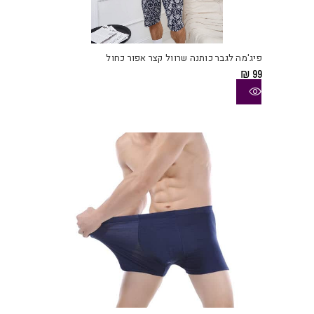
למוצ
זה
יש
פיג'מה לגבר כותנה שרוול קצר אפור כחול
מספ
₪
99
סוגי
ניתן
לבחו
את
האפש
בעמו
המוצ
למוצ
זה
יש