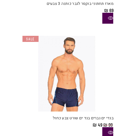
מארז תחתוני בוקסר לגבר כותנה 3 צבעים
מספ
₪
69
סוגי
ניתן
לבחו
את
SALE
האפש
בעמו
המוצ
למוצ
זה
יש
בגדי ים גברים בגד ים שורט צבע כחול
מספ
המחיר
המחיר
₪
49
₪
99
סוגי
המקורי
הנוכחי
היה:
הוא:
ניתן