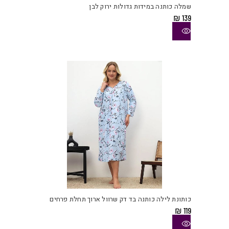
שמלה כותנה במידות גדולות ירוק לבן
מספ
₪
139
סוגי
ניתן
לבחו
את
האפש
בעמו
המוצ
למוצ
זה
יש
כותונת לילה כותנה בד דק שרוול ארוך תחלת פרחים
מספ
₪
119
סוגי
ניתן