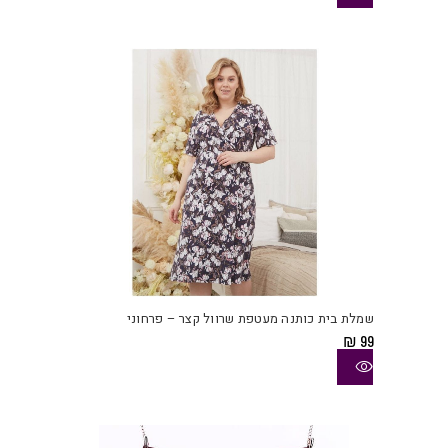
לבחו
את
האפש
בעמו
המוצ
למוצ
זה
יש
שמלת בית כותנה מעטפת שרוול קצר – פרחוני
מספ
₪
99
סוגי
ניתן
לבחו
את
האפש