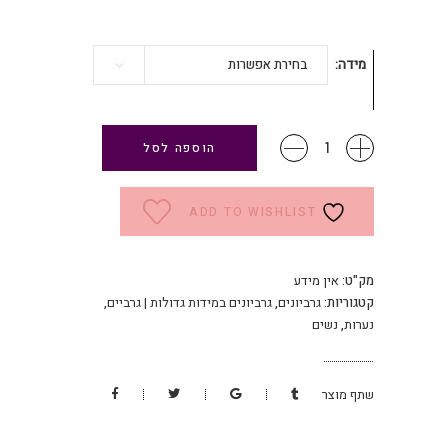
מידה
בחירת אפשרות
גרביונים
הוספה לסל
שחור
120
דנייר
ADD TO WISHLIST
מידות
גדולות
כמות
מק"ט:
אין מידע
קטגוריות:
גרביונים
,
גרביונים במידות גדולות | גרביים
,
נערות
,
נשים
שתף מוצר