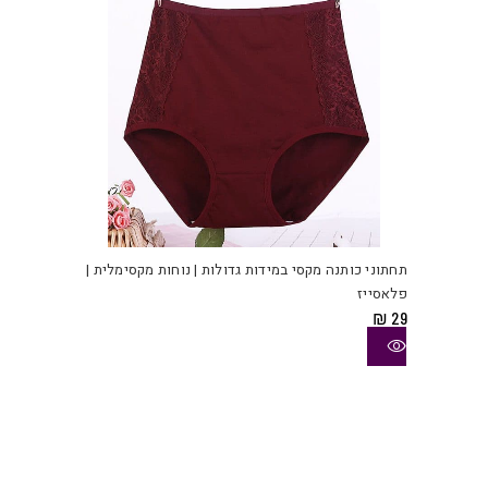
בעמו
המוצ
למוצ
זה
יש
תחתוני כותנה מקסי במידות גדולות | נוחות מקסימלית |
מספ
פלאסייז
סוגי
₪
29
ניתן
לבחו
את
האפש
בעמו
המוצ