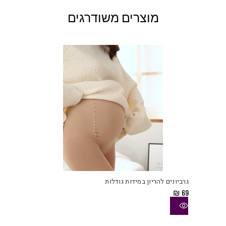
מוצרים משודרגים
למוצ
זה
יש
גרביונים להריון במידות גודלות
מספ
₪
69
סוגי
ניתן
לבחו