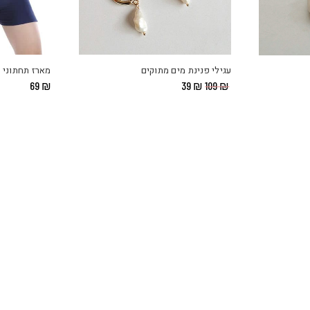
עגילי פנינת מים מתוקים
מארז תחתוני בוקס
המחיר
המחיר
69
₪
39
₪
109
₪
המקורי
הנוכחי
היה:
הוא:
₪ 39.
₪ 109.