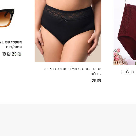
משקפי שמש מס
שחור/חום
המחיר
ה
19
₪
29
₪
המקור
הנ
היה:
הו
19.
₪ 29.
תחתון כותנה בשילוב תחרה במידות
גדולות |
גדולות
29
₪