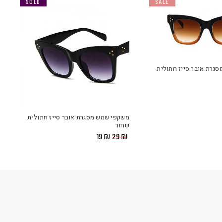
SALE
SOLD
SALE
גרת אובר סייז חתולית
מחיר
י
וכחי
א:
₪ 
משקפי שמש מסגרת אובר סייז חתולית
שחור
המחיר
המחיר
19
₪
29
₪
המקורי
הנוכחי
היה:
הוא:
₪ 19.
₪ 29.