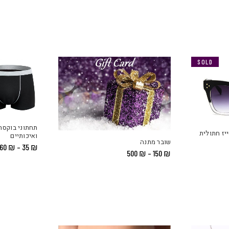
SALE
SOLD
תחתוני בוקסר 
יז חתולית
ואיכותיים
שובר מתנה
60
₪
–
35
₪
טווח
500
₪
–
150
₪
מחירים:
עד