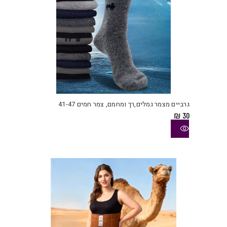
למוצ
זה
יש
גרביים מצמר גמלים,רך ומחמם, צמר חמים 41-47
מספ
₪
30
סוגי
ניתן
לבחו
את
האפש
בעמו
המוצ