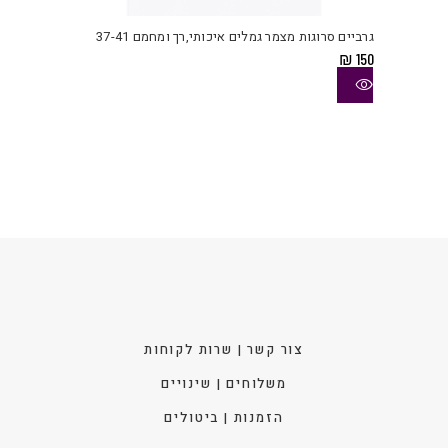
זה
יש
גרביים סרוגות מצמר גמלים איכותי,רך ומחמם 37-41
מספ
₪
150
סוגי
ניתן
לבחו
את
האפש
בעמו
המוצ
צור קשר | שרות לקוחות
משלוחים | שינויים
הזמנות | ביטולים