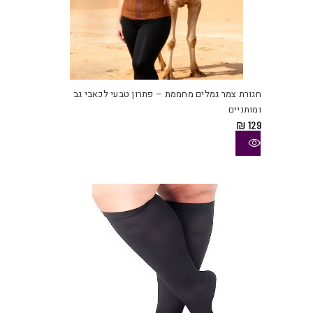
למוצ
זה
יש
חגורת צמר גמלים מחממת – פתרון טבעי לכאבי גב
מספ
ומותניים
סוגי
₪
129
ניתן
לבחו
את
האפש
בעמו
המוצ