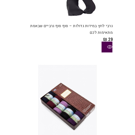
למוצ
זה
יש
גרבי לחץ במידות גדולות – סוף סוף גרביים שבאמת
מספ
מתאימות לכם
סוגי
₪
29
ניתן
לבחו
את
האפש
בעמו
המוצ
למוצ