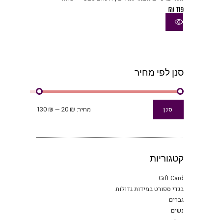
מספ
₪
119
סוגי
ניתן
לבחו
את
האפש
בעמו
סנן לפי מחיר
המוצ
מחיר
מחיר
מחיר:
₪ 20
—
₪ 130
סנן
מינימלי
מקסימלי
קטגוריות
Gift Card
בגדי ספורט במידות גדולות
גברים
נשים