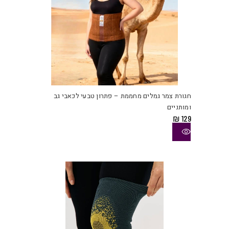
למוצ
זה
יש
חגורת צמר גמלים מחממת – פתרון טבעי לכאבי גב
מספ
ומותניים
סוגי
₪
129
ניתן
לבחו
את
האפש
בעמו
המוצ