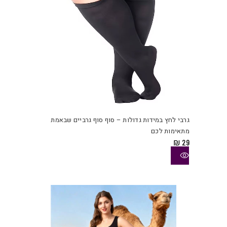
למוצ
זה
יש
גרבי לחץ במידות גדולות – סוף סוף גרביים שבאמת
מספ
מתאימות לכם
סוגי
₪
29
ניתן
לבחו
את
האפש
בעמו
המוצ