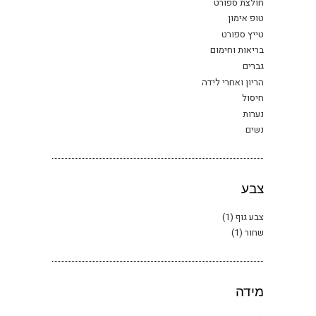
חולצת ספורט
טופ אימון
טייץ ספורט
בריאות וחימום
גברים
הריון ואחרי לידה
חיסול
נערות
נשים
צבע
צבע גוף
(1)
שחור
(1)
מידה