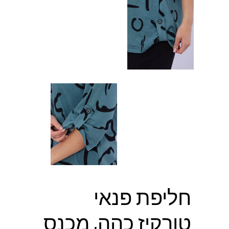
חליפת פנאי
טורקיז כהה, מכנס