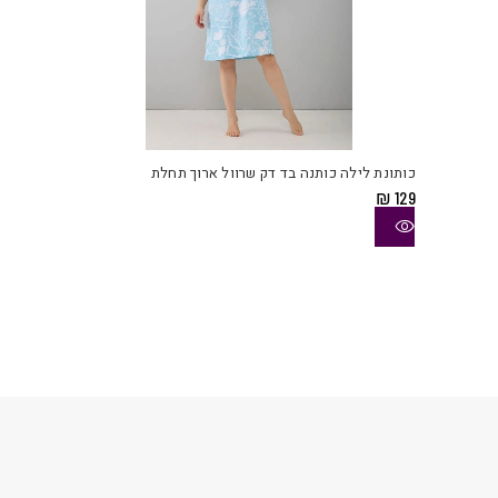
למוצ
זה
יש
כותונת לילה כותנה בד דק שרוול ארוך תחלת
מספ
₪
129
סוגי
ניתן
לבחו
את
האפש
בעמו
המוצ