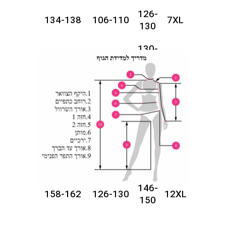
126-
134-138
106-110
7XL
130
130-
142-146
110-114
8XL
134
134-
146-150
114-118
9XL
138
138-
150-154
118-122
10XL
142
142-
154-158
122-126
11XL
146
146-
158-162
126-130
12XL
150