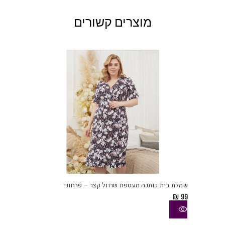
מוצרים קשורים
למוצ
זה
יש
שמלת בית כותנה מעטפת שרוול קצר – פרחוני
מספ
₪
99
סוגי
ניתן
לבחו