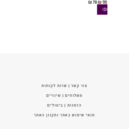
המחיר
המחיר
₪
79
₪
119
סוגי
המקורי
הנוכחי
היה:
הוא:
ניתן
₪ 79.
₪ 119.
לבחו
את
האפש
בעמו
המוצ
צור קשר | שרות לקוחות
משלוחים | שינויים
הזמנות | ביטולים
תנאי שימוש באתר ותקנון האתר