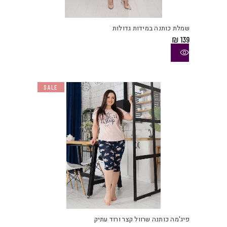
זה
יש
שמלת כותנה במידות גדולות
מספ
₪
139
סוגי
ניתן
לבחו
את
SALE
האפש
בעמו
המוצ
למוצ
זה
יש
פיג'מה כותנה שרוול קצר ורוד עתיק
מספ