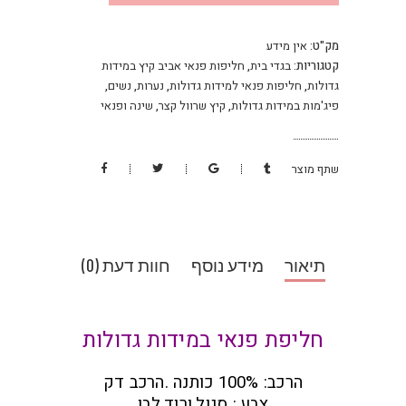
מק"ט:
אין מידע
קטגוריות:
בגדי בית
,
חליפות פנאי אביב קיץ במידות
גדולות
,
חליפות פנאי למידות גדולות
,
נערות
,
נשים
,
פיג'מות במידות גדולות
,
קיץ שרוול קצר
,
שינה ופנאי
שתף מוצר
תיאור
מידע נוסף
חוות דעת (0)
חליפת פנאי במידות גדולות
הרכב: 100% כותנה .הרכב דק
צבע : סגול,ורוד,לבן