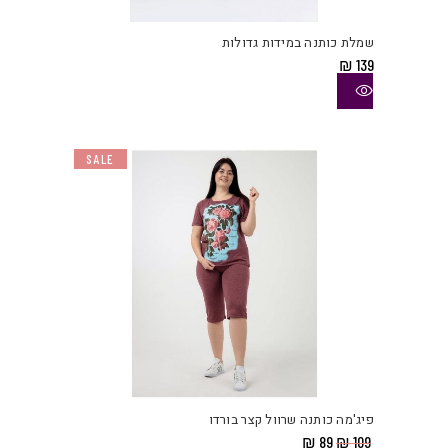
זה
יש
שמלת כותנה במידות גדולות
מספ
₪
139
סוגי
ניתן
לבחו
את
SALE
האפש
בעמו
המוצ
למוצ
זה
יש
פיג'מה כותנה שרוול קצר בורדו
מספ
המחיר
המחיר
₪
89
₪
109