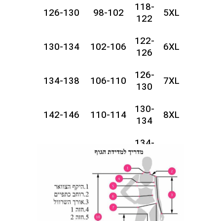
118-
126-130
98-102
5XL
122
122-
130-134
102-106
6XL
126
126-
134-138
106-110
7XL
130
130-
142-146
110-114
8XL
134
134-
146-150
114-118
9XL
138
138-
150-154
118-122
10XL
142
142-
154-158
122-126
11XL