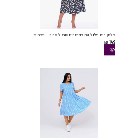
למוצ
זה
יש
חלוק בית פלנל עם כפתורים שרוול ארוך – פרחוני
מספ
₪
149
סוגי
ניתן
לבחו
את
האפש
בעמו
המוצ
למוצ