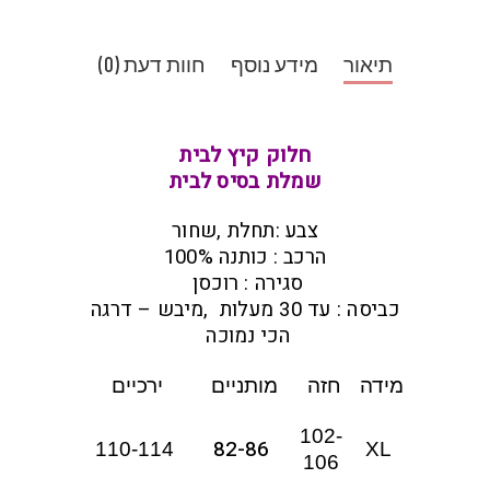
תיאור
מידע נוסף
חוות דעת (0)
חלוק קיץ לבית
שמלת בסיס לבית
צבע :תחלת ,שחור
הרכב : כותנה 100%
סגירה : רוכסן
כביסה : עד 30 מעלות ,מיבש – דרגה
הכי נמוכה
מידה
חזה
מותניים
ירכיים
102-
82-86
110-114
XL
106