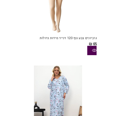
למוצ
זה
יש
גרביונים צבע גוף 120 דנייר מידות גדולות
מספ
₪
65
סוגי
ניתן
לבחו
את
האפש
בעמו
המוצ