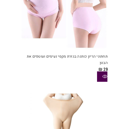
למוצ
זה
יש
תחתוני הריון כותנה בגזרת מקסי נעימים ועוטפים את
מספ
הבטן
סוגי
₪
29
ניתן
לבחו
את
האפש
בעמו
המוצ