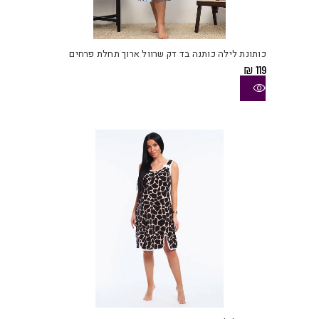
למוצ
זה
יש
כותונת לילה כותנה בד דק שרוול ארוך תחלת פרחים
מספ
₪
119
סוגי
ניתן
לבחו
את
האפש
בעמו
המוצ
למוצ
זה
יש