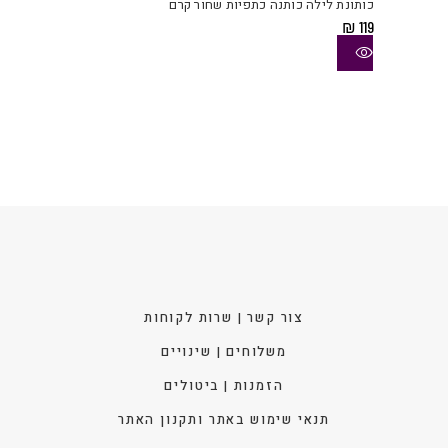
כותונת לילה כותנה כתפיות שחור קרם
מספ
₪
119
סוגי
ניתן
לבחו
את
האפש
בעמו
המוצ
צור קשר | שרות לקוחות
משלוחים | שינויים
הזמנות | ביטולים
תנאי שימוש באתר ותקנון האתר