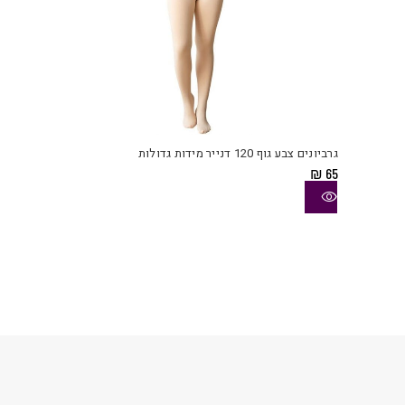
למוצ
זה
יש
גרביונים צבע גוף 120 דנייר מידות גדולות
מספ
₪
65
סוגי
ניתן
לבחו
את
האפש
בעמו
המוצ