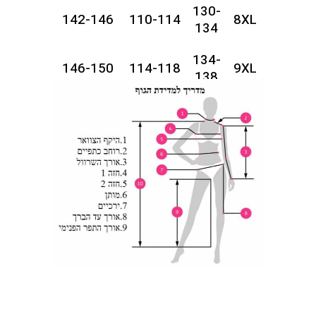
130-
142-146
110-114
8XL
134
134-
146-150
114-118
9XL
138
138-
150-154
118-122
10XL
142
142-
154-158
122-126
11XL
146
146-
158-162
126-130
12XL
150