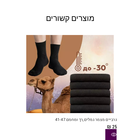
מוצרים קשורים
למוצ
זה
יש
גרביים מצמר גמלים,רך ומחמם 41-47
מספ
₪
25
סוגי
ניתן