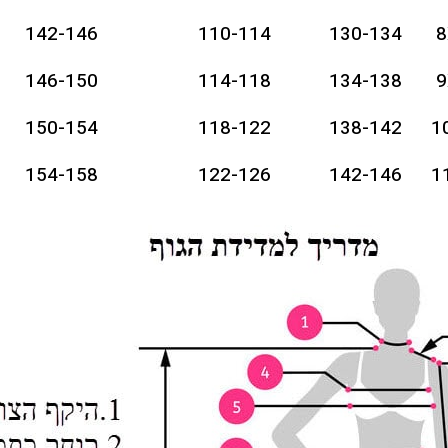
142-146
110-114
130-134
8
146-150
114-118
134-138
9
150-154
118-122
138-142
1
154-158
122-126
142-146
1
158-162
126-130
146-150
1