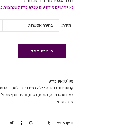
הרכב: 100% כותנה דו שכבתית
נא להתאים מידה ע"פ טבלת מידות שנמצאת בא
מידה
בחירת אפשרות
הוספה לסל
מק"ט:
אין מידע
קטגוריות:
כותנות לילה במידות גדולות
,
כותנות
במידות גדולות
,
נערות
,
נשים
,
סתיו חורף שרוול 
שינה ופנאי
שתף מוצר