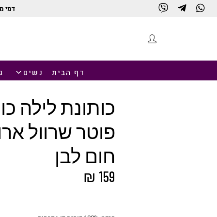
דמי מ
חנות
דף הבית
נשים
ג
כותונת לילה כו
פוטר שרוול ארו
חום לבן
₪
159