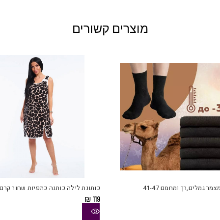
מוצרים קשורים
למוצר
זה
יש
צמר גמלים,רך ומחמם 41-47
כותונת לילה כותנה כתפיות שחור קרם
מספר
₪
119
סוגים.
ניתן