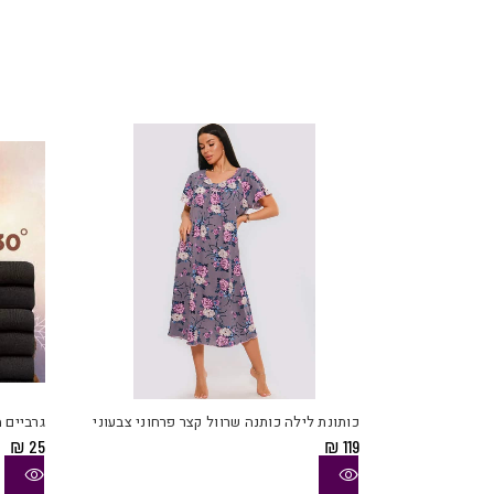
למוצר
זה
יש
כותונת לילה כותנה שרוול קצר פרחוני צבעוני
גרביים מ
מספר
₪
25
₪
119
סוגים.
ניתן