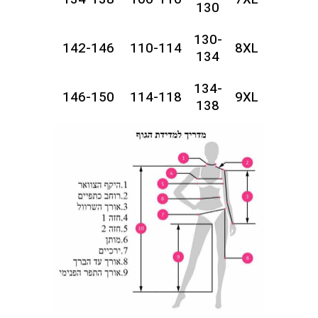
130
130-
142-146
110-114
8XL
134
134-
146-150
114-118
9XL
138
138-
150-154
118-122
10XL
142
142-
154-158
122-126
11XL
146
146-
158-162
126-130
12XL
150