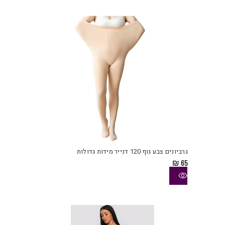
את
האפש
בעמו
המוצ
למוצ
זה
יש
גרביונים צבע גוף 120 דנייר מידות גדולות
מספ
₪
65
סוגי
ניתן
לבחו
את
האפש
בעמו