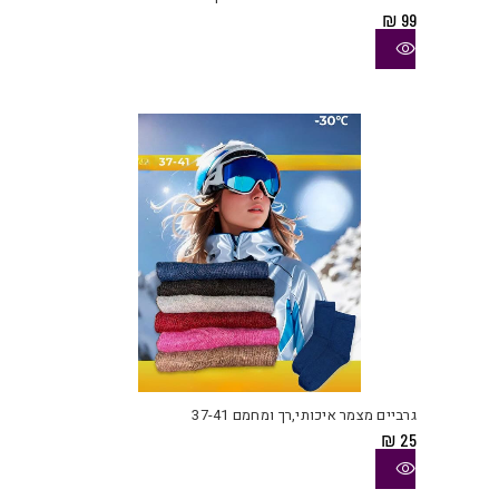
מספ
₪
99
סוגי
ניתן
לבחו
את
האפש
בעמו
המוצ
למוצ
זה
יש
גרביים מצמר איכותי,רך ומחמם 37-41
מספ
₪
25
סוגי
ניתן
לבחו