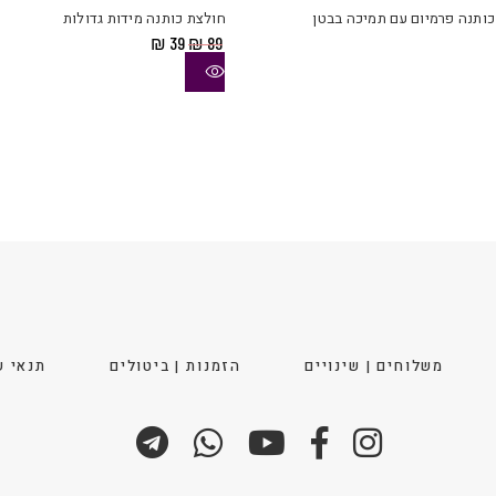
יש
כותנה פרמיום עם תמיכה בבטן
חולצת כותנה מידות גדולות
מספר
המחיר
המחיר
₪
39
₪
89
סוגים.
המקורי
הנוכחי
ניתן
היה:
הוא:
₪ 39.
₪ 89.
לבחור
את
ויות
האפשרויות
בעמוד
המוצר
משלוחים | שינויים
הזמנות | ביטולים
תנאי ש