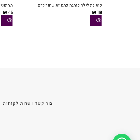
יש
כותונת לילה כותנה כתפיות שחור קרם
תחתוני 
מספר
₪
45
₪
119
סוגים.
ניתן
לבחור
את
האפשר
בעמוד
המוצר
צור קשר | שרות לקוחות