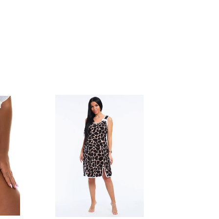
למוצר
זה