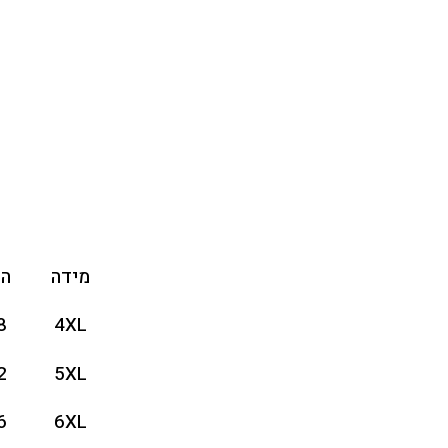
מידה
הי
8
4XL
2
5XL
6
6XL