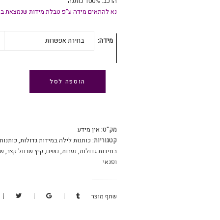
הרכב: 100% כותנה
נא להתאים מידה ע"פ טבלת מידות שנמצאת בא
מידה
בחירת אפשרות
הוספה לסל
מק"ט:
אין מידע
קטגוריות:
כותנות לילה במידות גדולות
,
כותנות
במידות גדולות
,
נערות
,
נשים
,
קיץ שרוול קצר
,
שי
ופנאי
שתף מוצר