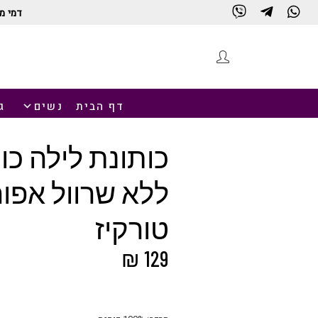
דמי מ
חנות
דף הבית
נשים
ג
כותונת לילה כו
ללא שרוול אפור
טורקיז
₪
129