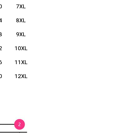
0
7XL
4
8XL
8
9XL
2
10XL
6
11XL
0
12XL