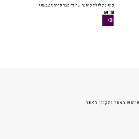
יש
יש
כותונת לילה כותנה שרוול קצר פרחוני צבעוני
מספר
מספר
₪
119
סוגים.
סוגים.
ניתן
ניתן
לבחור
לבחור
את
את
האפשרויות
האפשרויות
בעמוד
בעמוד
המוצר
המוצר
ימוש באתר ותקנון האתר