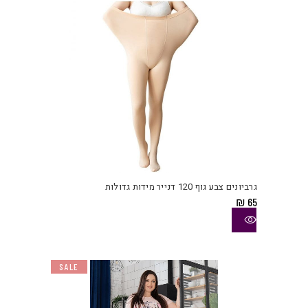
האפש
בעמו
המוצ
למוצ
זה
יש
גרביונים צבע גוף 120 דנייר מידות גדולות
מספ
₪
65
סוגי
ניתן
לבחו
את
SALE
האפש
בעמו
המוצ