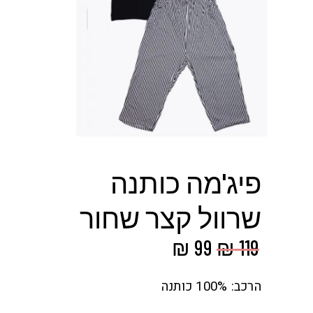
פיג'מה כותנה
שרוול קצר שחור
המחיר
המחיר
₪
99
₪
119
המקורי
הנוכחי
היה:
הוא:
הרכב: 100% כותנה
₪ 99.
₪ 119.