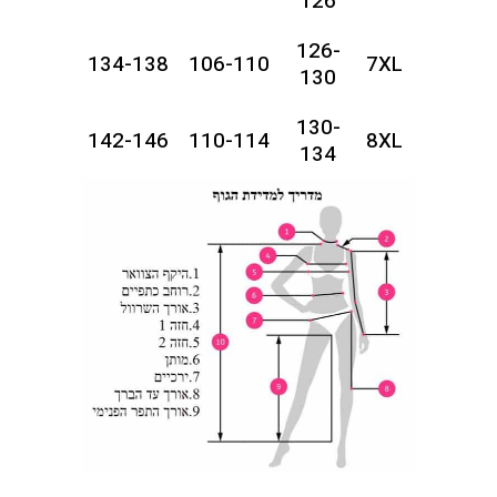
126
126-
134-138
106-110
7XL
130
130-
142-146
110-114
8XL
134
134-
146-150
114-118
9XL
138
138-
150-154
118-122
10XL
142