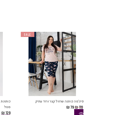
SALE
למוצר
זה
יש
פיג'מה כותנה שרוול קצר ורוד עתיק
כותונת 
מספר
המחיר
המחיר
119
₪
79
₪
סגול
סוגים.
המקורי
הנוכחי
₪
129
היה:
הוא:
ניתן