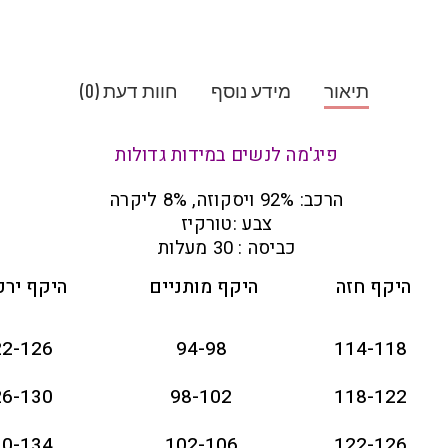
תיאור
מידע נוסף
חוות דעת (0)
פיג'מה לנשים במידות גדולות
הרכב: 92% ויסקוזה, 8% ליקרה
צבע :טורקיז
כביסה : 30 מעלות
היקף חזה
היקף מותניים
היקף ירכ
22-126
94-98
114-118
26-130
98-102
118-122
30-134
102-106
122-126