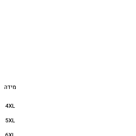
מידה
4XL
5XL
6XL