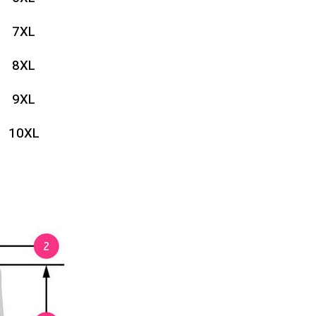
7XL
8XL
9XL
10XL