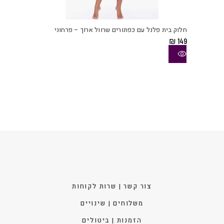
למוצ
זה
יש
חלוק בית פלנל עם כפתורים שרוול ארוך – פרחוני
מספ
₪
149
סוגי
ניתן
לבחו
את
האפש
בעמו
המוצ
צור קשר | שרות לקוחות
משלוחים | שינויים
הזמנות | ביטולים