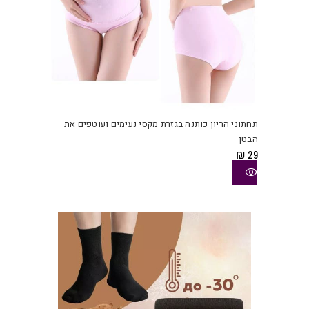
למוצ
זה
יש
תחתוני הריון כותנה בגזרת מקסי נעימים ועוטפים את
מספ
הבטן
סוגי
₪
29
ניתן
לבחו
את
האפש
בעמו
המוצ