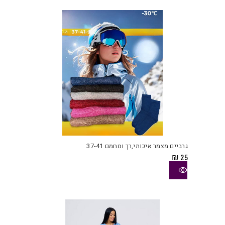
למוצ
זה
יש
גרביים מצמר איכותי,רך ומחמם 37-41
מספ
₪
25
סוגי
ניתן
לבחו
את
האפש
בעמו