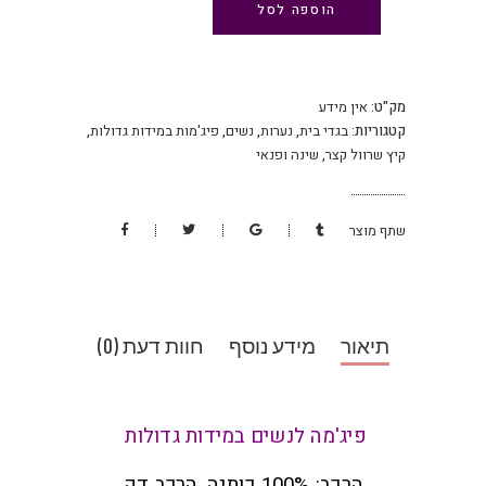
הוספה לסל
מק"ט:
אין מידע
קטגוריות:
בגדי בית
,
נערות
,
נשים
,
פיג'מות במידות גדולות
,
קיץ שרוול קצר
,
שינה ופנאי
שתף מוצר
תיאור
מידע נוסף
חוות דעת (0)
פיג'מה לנשים במידות גדולות
הרכב: 100% כותנה .הרכב דק