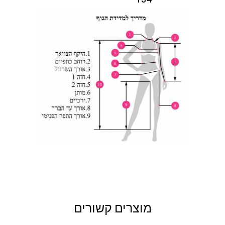
134-
146-150
114-118
9XL
138
138-
150-154
118-122
10XL
142
מוצרים קשורים