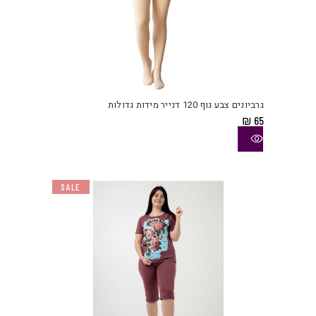
למוצ
זה
יש
גרביונים צבע גוף 120 דנייר מידות גדולות
מספ
₪
65
סוגי
ניתן
לבחו
את
SALE
האפש
בעמו
המוצ