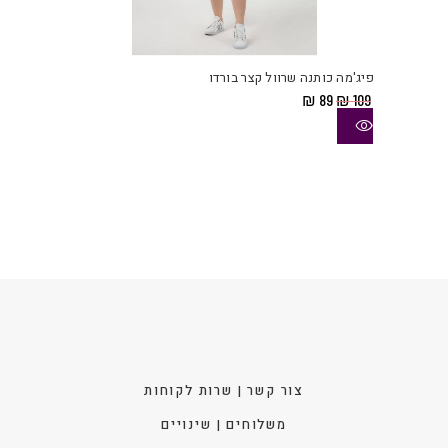
למוצ
זה
יש
פיג'מה כותנה שרוול קצר בורדו
מספ
המחיר
המחיר
₪
89
₪
109
סוגי
המקורי
הנוכחי
היה:
הוא:
ניתן
₪ 89.
₪ 109.
לבחו
את
האפש
בעמו
המוצ
צור קשר | שרות לקוחות
משלוחים | שינויים