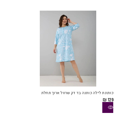
לבחו
את
האפש
בעמו
המוצ
למוצ
זה
יש
כותונת לילה כותנה בד דק שרוול ארוך תחלת
מספ
₪
129
סוגי
ניתן
לבחו
את
האפש
בעמו