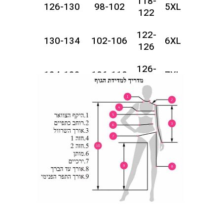
118-
126-130
98-102
5XL
122
122-
130-134
102-106
6XL
126
126-
134-138
106-110
7XL
130
130-
142-146
110-114
8XL
134
134-
146-150
114-118
9XL
138