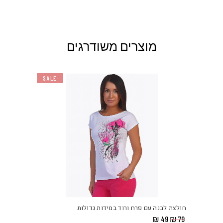
מוצרים משודרגים
SALE
למוצ
זה
יש
חולצת לבנה עם פרח ורוד במידות גדולות
מספ
המחיר
המחיר
₪
49
₪
79