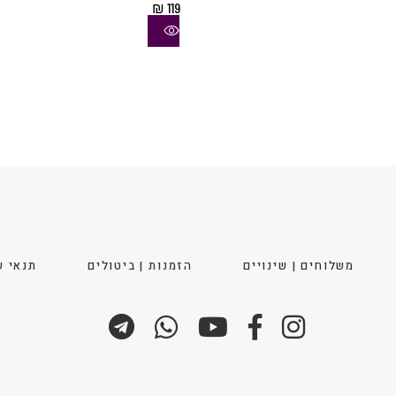
₪
119
סוגים.
ניתן
לבחור
את
ויות
האפשרויות
בעמוד
המוצר
משלוחים | שינויים
הזמנות | ביטולים
תנאי ש