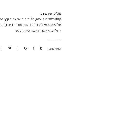
מק"ט:
אין מידע
קטגוריות:
בגדי בית
,
חליפות פנאי אביב קיץ במי
חליפות פנאי למידות גדולות
,
נערות
,
נשים
,
פיג'
גדולות
,
קיץ שרוול קצר
,
שינה ופנאי
שתף מוצר