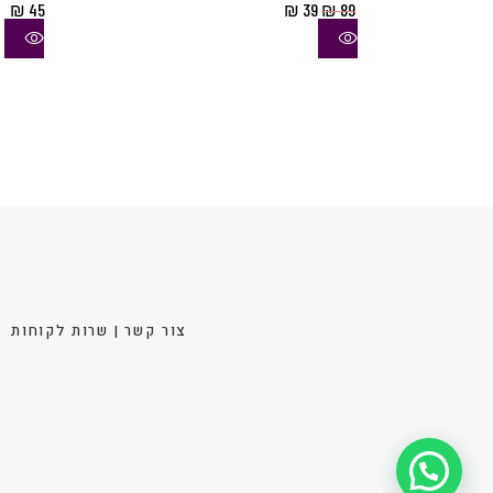
המחיר
המחיר
₪
45
₪
39
₪
89
סוגים.
המקורי
הנוכחי
היה:
הוא:
ניתן
₪ 39.
₪ 89.
לבחור
את
האפשר
בעמוד
המוצר
צור קשר | שרות לקוחות