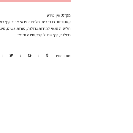
מק"ט:
אין מידע
קטגוריות:
בגדי בית
,
חליפות פנאי אביב קיץ במי
חליפות פנאי למידות גדולות
,
נערות
,
נשים
,
פיג'
גדולות
,
קיץ שרוול קצר
,
שינה ופנאי
שתף מוצר