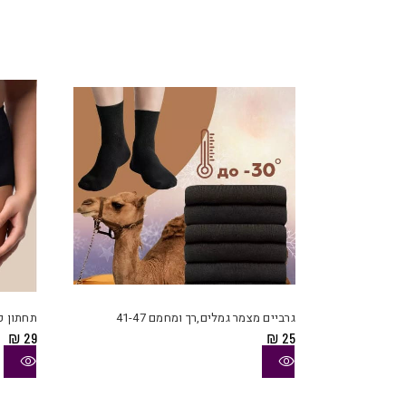
למוצר
זה
יש
גרביים מצמר גמלים,רך ומחמם 41-47
תחתון כ
מספר
₪
29
₪
25
סוגים.
ניתן
לבחור
את