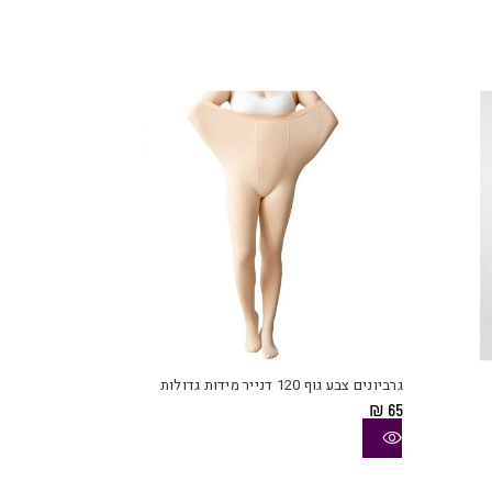
למוצר
זה
יש
גרביונים צבע גוף 120 דנייר מידות גדולות
מספר
₪
65
סוגים.
ניתן
לבחור
את