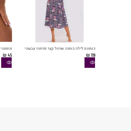
למוצר
זה
יש
כותונת לילה כותנה שרוול קצר פרחוני צבעוני
תחתוני 
מספר
₪
45
₪
119
סוגים.
ניתן
לבחור
את
האפשר
בעמוד
המוצר