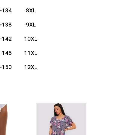
-134
8XL
-138
9XL
-142
10XL
-146
11XL
-150
12XL