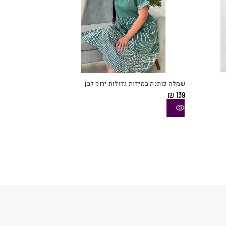
למוצר
למוצר
זה
זה
יש
יש
שמלה כותנה במידות גדולות ירוק לבן
מספר
מספר
₪
139
סוגים.
סוגים.
ניתן
ניתן
לבחור
לבחור
את
את
האפשרויות
האפשרויות
בעמוד
בעמוד
המוצר
המוצר