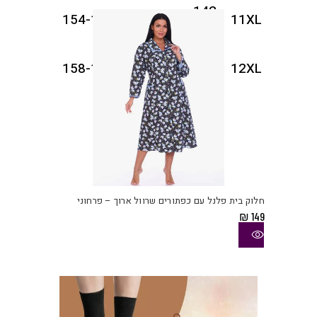
142-
154-158
122-126
11XL
146
146-
158-162
126-130
12XL
150
למוצ
זה
יש
חלוק בית פלנל עם כפתורים שרוול ארוך – פרחוני
מספ
₪
149
סוגי
ניתן
לבחו
את
האפש
בעמו
המוצ