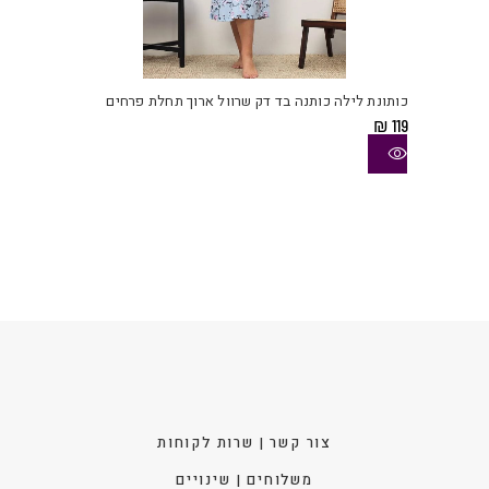
למוצ
זה
יש
כותונת לילה כותנה בד דק שרוול ארוך תחלת פרחים
מספ
₪
119
סוגי
ניתן
לבחו
את
האפש
בעמו
המוצ
צור קשר | שרות לקוחות
משלוחים | שינויים