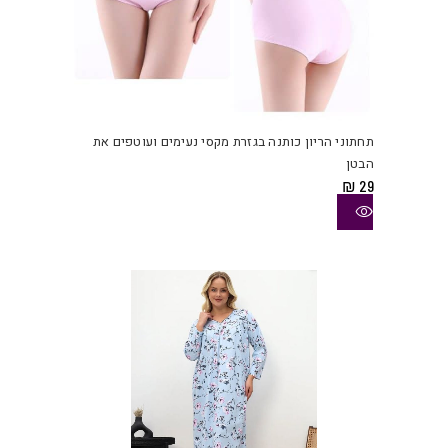
למוצ
זה
יש
תחתוני הריון כותנה בגזרת מקסי נעימים ועוטפים את
מספ
הבטן
סוגי
₪
29
ניתן
לבחו
את
האפש
בעמו
המוצ