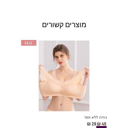
מוצרים קשורים
SALE
למוצ
זה
יש
גוזיה ללא תפר
מספ
המחיר
המחיר
₪
29
₪
49
סוגי
המקורי
הנוכחי