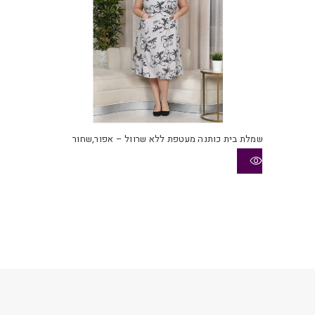
שמלת בית כותנה מעטפת ללא שרוול – אפור,שחור