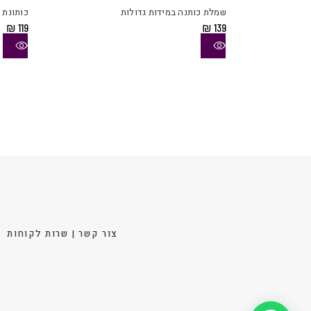
יש
שמלת כותנה במידות גדולות
כותונת 
מספר
₪
119
₪
139
סוגים.
ניתן
לבחור
את
האפשר
בעמוד
המוצר
צור קשר | שרות לקוחות