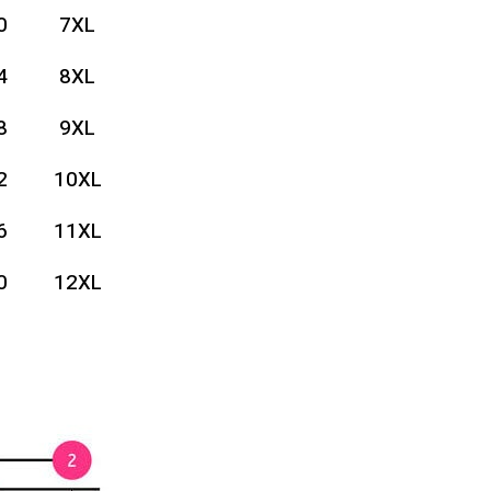
0
7XL
4
8XL
8
9XL
2
10XL
6
11XL
0
12XL