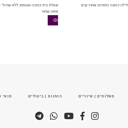
יש
לילה כותנה כתפיות שחור קרם
שמלת בית כותנה מעטפת ללא שרוול –
מספר
אפור,שחור
סוגים.
ניתן
לבחור
את
ויות
האפשרויות
בעמוד
המוצר
משלוחים | שינויים
הזמנות | ביטולים
תנאי ש