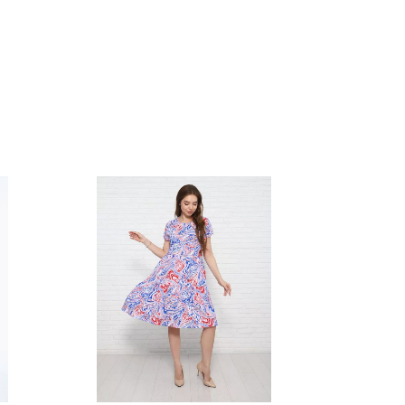
למוצר
זה