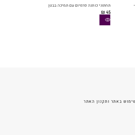
יש
תחתוני כותנה פרמיום עם תמיכה בבטן
מספר
₪
45
סוגים.
ניתן
לבחור
את
האפשרויות
בעמוד
המוצר
ימוש באתר ותקנון האתר