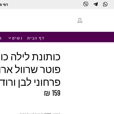
דמי מ
חנות
דף הבית
נשים
ג
כותונת לילה כו
פוטר שרוול ארו
פרחוני לבן ורוד
₪
159