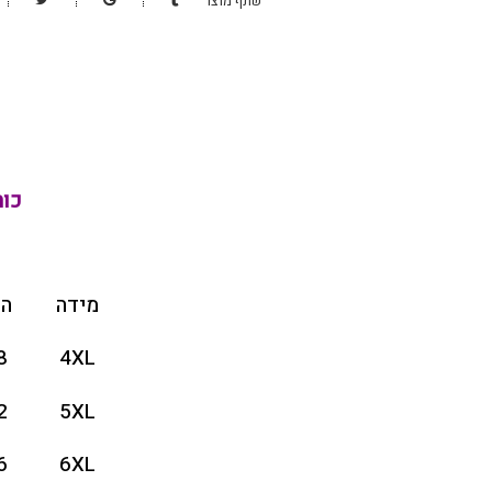
שתף מוצר
כות
מידה
הי
8
4XL
2
5XL
6
6XL