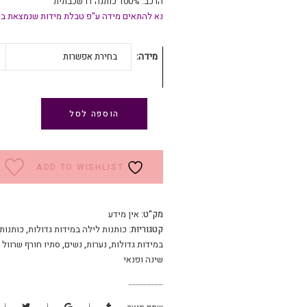
הרכב: 100% כותנה דו שכבתית
נא להתאים מידה ע"פ טבלת מידות שנמצאת בא
מידה
בחירת אפשרות
הוספה לסל
ADD TO WISHLIST
מק"ט:
אין מידע
קטגוריות:
כותנות לילה במידות גדולות
,
כותנות
במידות גדולות
,
נערות
,
נשים
,
סתיו חורף שרוול 
שינה ופנאי