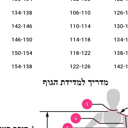
134-138
106-110
126-
142-146
110-114
130-
146-150
114-118
134-
150-154
118-122
138-
154-158
122-126
142-
158-162
126-130
146-