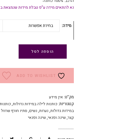
הרכב: 100% כותנה
נא להתאים מידה ע"פ טבלת מידות שנמצאת בא
מידה
בחירת אפשרות
הוספה לסל
ADD TO WISHLIST
מק"ט:
אין מידע
קטגוריות:
כותנות לילה במידות גדולות
,
כותנות
במידות גדולות
,
נערות
,
נשים
,
סתיו חורף שרוול 
קצר
,
שינה ופנאי
,
שינה ופנאי