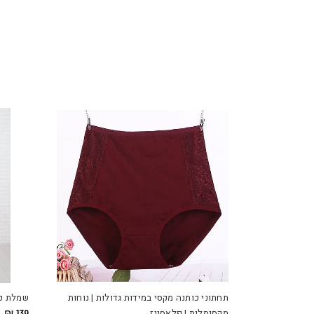
למוצר
זה
יש
תחתוני כותנה מקסי במידות גדולות | נוחות
שמלת כו
מספר
מקסימלית | פלאסייז
139
₪