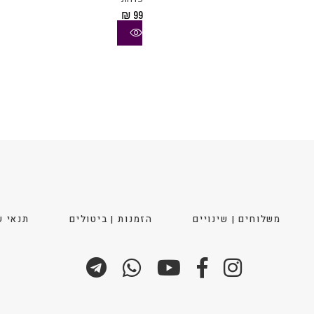
סוגים.
₪
99
ניתן
לבחור
את
ויות
האפשרויות
בעמוד
המוצר
משלוחים | שינויים
הזמנות | ביטולים
תנאי ש