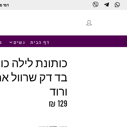
דמי מ
חנות
דף הבית
נשים
ג
כותונת לילה כו
בד דק שרוול אר
ורוד
₪
129