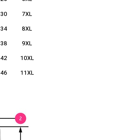
130
7XL
134
8XL
138
9XL
142
10XL
146
11XL
150
12XL