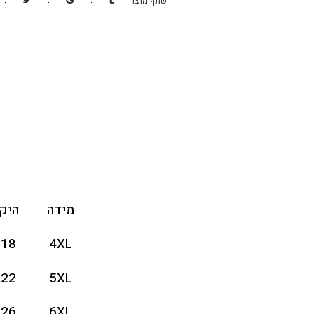
שתף מוצר
מידה
היק
118
4XL
122
5XL
126
6XL