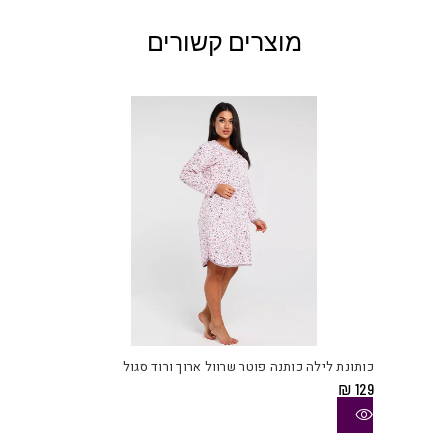
מוצרים קשורים
למוצ
זה
יש
כותונת לילה כותנה פוטר שרוול ארוך ורוד סגול
מספ
₪
129
סוגי
ניתן
לבחו