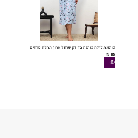
למוצ
זה
יש
כותונת לילה כותנה בד דק שרוול ארוך תחלת פרחים
מספ
₪
119
סוגי
ניתן
לבחו
את
האפש
בעמו
המוצ