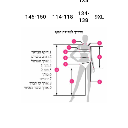
134
134-
146-150
114-118
9XL
138
138-
150-154
118-122
10XL
142
142-
154-158
122-126
11XL
146
146-
158-162
126-130
12XL
150