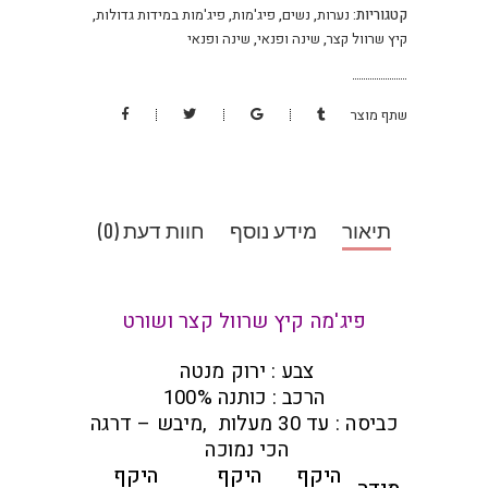
קטגוריות:
נערות
,
נשים
,
פיג'מות
,
פיג'מות במידות גדולות
,
קיץ שרוול קצר
,
שינה ופנאי
,
שינה ופנאי
שתף מוצר
תיאור
מידע נוסף
חוות דעת (0)
פיג'מה קיץ שרוול קצר ושורט
צבע : ירוק מנטה
הרכב : כותנה 100%
כביסה : עד 30 מעלות ,מיבש – דרגה
הכי נמוכה
היקף
היקף
היקף