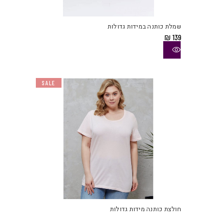
זה
יש
שמלת כותנה במידות גדולות
מספ
₪
139
סוגי
ניתן
לבחו
את
SALE
האפש
בעמו
המוצ
למוצ
זה
יש
חולצת כותנה מידות גדולות
מספ