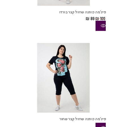
זה
יש
פיג'מה כותנה שרוול קצר בורדו
מספ
המחיר
המחיר
₪
89
₪
109
סוגי
המקורי
הנוכחי
היה:
הוא:
ניתן
₪ 89.
₪ 109.
לבחו
את
האפש
בעמו
המוצ
פיג'מה כותנה שרוול קצר שחור