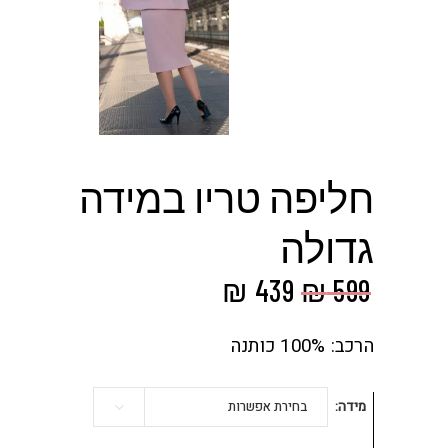
חליפה טריו במידה
גדולה
המחיר
המחיר
₪
439
₪
599
המקורי
הנוכחי
היה:
הוא:
הרכב: 100% כותנה
₪ 439.
₪ 599.
מידה
בחירת אפשרות