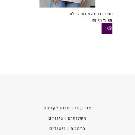
זה
יש
חולצת כותנה מידות גדולות
מספ
המחיר
המחיר
₪
39
₪
89
סוגי
המקורי
הנוכחי
היה:
הוא:
ניתן
₪ 39.
₪ 89.
לבחו
את
האפש
בעמו
המוצ
צור קשר | שרות לקוחות
משלוחים | שינויים
הזמנות | ביטולים