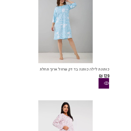
למוצ
זה
יש
כותונת לילה כותנה בד דק שרוול ארוך תחלת
מספ
₪
129
סוגי
ניתן
לבחו
את
האפש
בעמו
המוצ