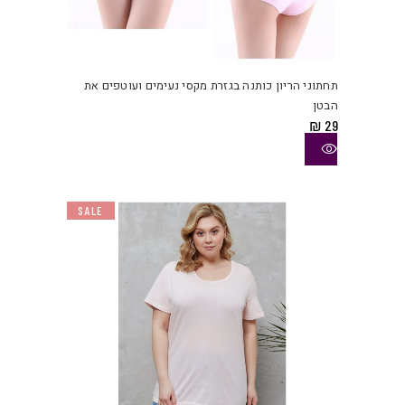
למוצ
זה
יש
תחתוני הריון כותנה בגזרת מקסי נעימים ועוטפים את
מספ
הבטן
סוגי
₪
29
ניתן
לבחו
את
האפש
SALE
בעמו
המוצ
למוצ