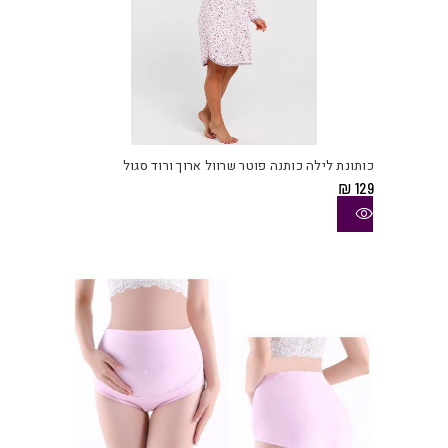
למוצ
זה
יש
כותונת לילה כותנה פוטר שרוול ארוך ורוד סגול
מספ
₪
129
סוגי
ניתן
לבחו
את
האפש
בעמו
המוצ