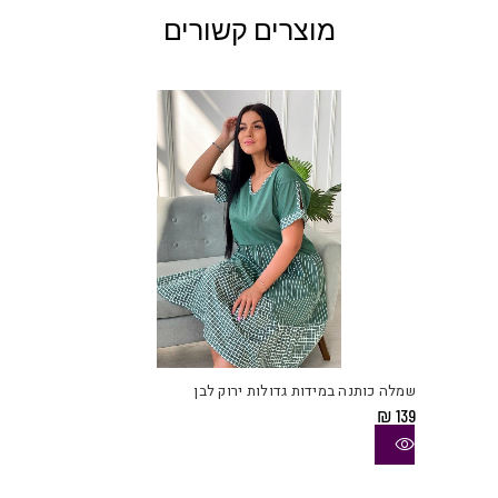
מוצרים קשורים
למוצ
זה
יש
שמלה כותנה במידות גדולות ירוק לבן
מספ
₪
139
סוגי
ניתן
לבחו