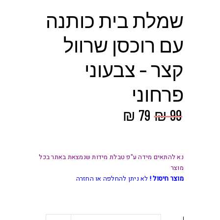
שמלת בית כותנה
עם רוכסן שרוול
קצר – צבעוני
פרחוני
המחיר
המחיר
₪
79
₪
99
המקורי
הנוכחי
היה:
הוא:
₪ 79.
₪ 99.
נא להתאים מידה ע"פ טבלת מידות שנמצאת באתר בכל
מוצר
מוצר חיסול !
לא ניתן להחלפה או החזרה