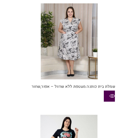
את
האפש
בעמו
המוצ
שמלת בית כותנה מעטפת ללא שרוול – אפור,שחור