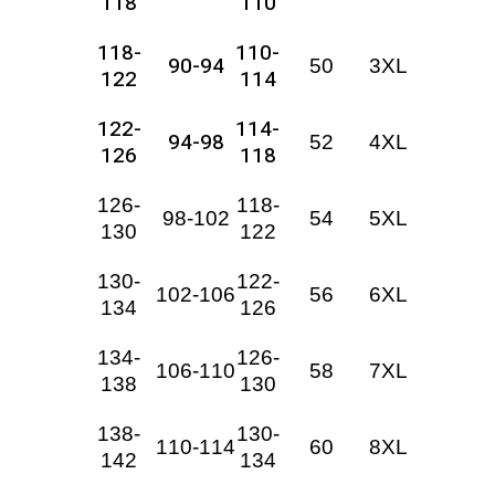
118
110
118-
110-
90-94
50
3XL
122
114
122-
114-
94-98
52
4XL
126
118
126-
118-
98-102
54
5XL
130
122
130-
122-
102-106
56
6XL
134
126
134-
126-
106-110
58
7XL
138
130
138-
130-
110-114
60
8XL
142
134