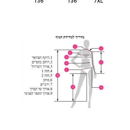
136
136
7XL