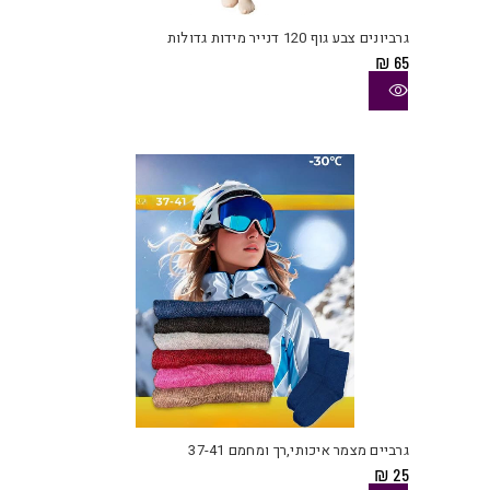
יש
גרביונים צבע גוף 120 דנייר מידות גדולות
מספ
₪
65
סוגי
ניתן
לבחו
את
האפש
בעמו
המוצ
למוצ
זה
יש
גרביים מצמר איכותי,רך ומחמם 37-41
מספ
₪
25
סוגי