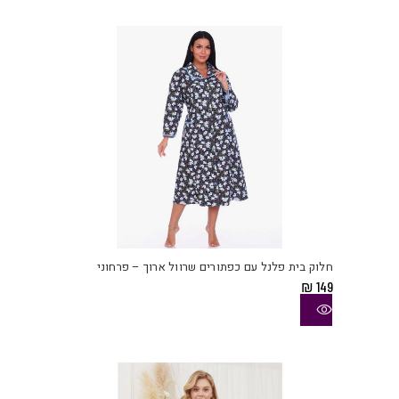
את
האפש
בעמו
המוצ
למוצ
זה
יש
חלוק בית פלנל עם כפתורים שרוול ארוך – פרחוני
מספ
₪
149
סוגי
ניתן
לבחו
את
האפש
בעמו