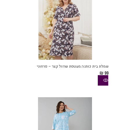
המוצ
למוצ
זה
יש
שמלת בית כותנה מעטפת שרוול קצר – פרחוני
מספ
₪
99
סוגי
ניתן
לבחו
את
האפש
בעמו
המוצ