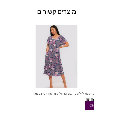
מוצרים קשורים
למוצ
זה
יש
כותונת לילה כותנה שרוול קצר פרחוני צבעוני
מספ
₪
119
סוגי
ניתן
לבחו