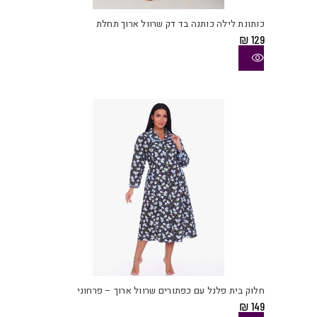
יש
כותונת לילה כותנה בד דק שרוול ארוך תחלת
מספ
₪
129
סוגי
ניתן
לבחו
את
האפש
בעמו
המוצ
למוצ
זה
יש
חלוק בית פלנל עם כפתורים שרוול ארוך – פרחוני
מספ
₪
149
סוגי