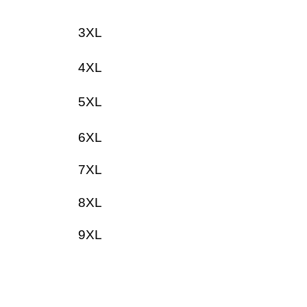
3XL
4XL
5XL
6XL
7XL
8XL
9XL