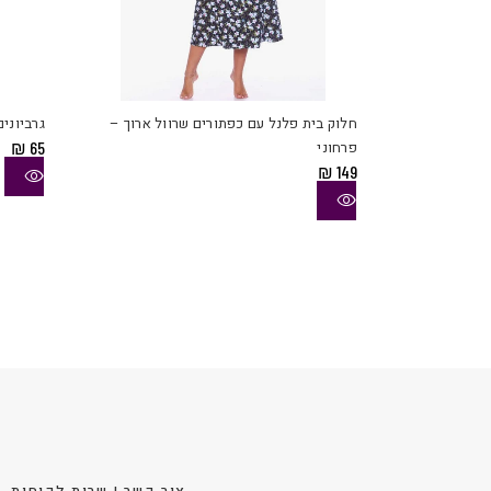
למוצר
זה
יש
חלוק בית פלנל עם כפתורים שרוול ארוך –
גרביונים צבע גוף 0
מספר
פרחוני
65
₪
סוגים.
₪
149
ניתן
לבחור
את
האפשר
בעמוד
המוצר