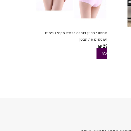
למוצר
למוצר
זה
זה
יש
יש
תחתוני הריון כותנה בגזרת מקסי נעימים
מספר
מספר
ועוטפים את הבטן
סוגים.
סוגים.
₪
29
ניתן
ניתן
לבחור
לבחור
את
את
האפשרויות
האפשרויות
בעמוד
בעמוד
המוצר
המוצר