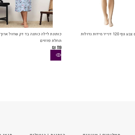
למוצר
זה
יש
12 דנייר מידות גדולות
כותונת לילה כותנה בד דק שרוול ארוך
מספר
תחלת פרחים
סוגים.
₪
119
ניתן
לבחור
את
ויות
האפשרויות
בעמוד
המוצר