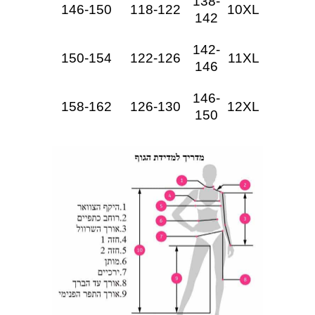
138-
146-150
118-122
10XL
142
142-
150-154
122-126
11XL
146
146-
158-162
126-130
12XL
150