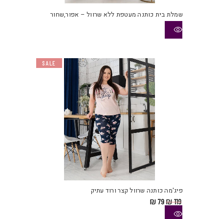
שמלת בית כותנה מעטפת ללא שרוול – אפור,שחור
SALE
למוצ
זה
יש
פיג'מה כותנה שרוול קצר ורוד עתיק
מספ
המחיר
המחיר
₪
79
₪
119
סוגי
המקורי
הנוכחי
היה:
הוא:
ניתן