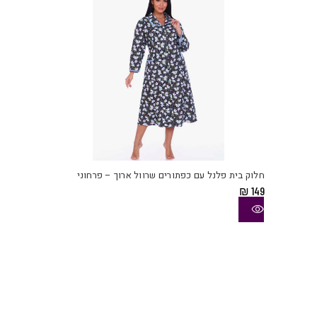
בעמו
המוצ
למוצ
זה
יש
חלוק בית פלנל עם כפתורים שרוול ארוך – פרחוני
מספ
₪
149
סוגי
ניתן
לבחו
את
האפש
בעמו
המוצ