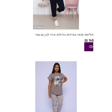
למוצ
זה
יש
חליפת פנאי במידות גדולות ורוד לבן צבעוני
מספ
₪
149
סוגי
ניתן
לבחו
את
האפש
בעמו
המוצ