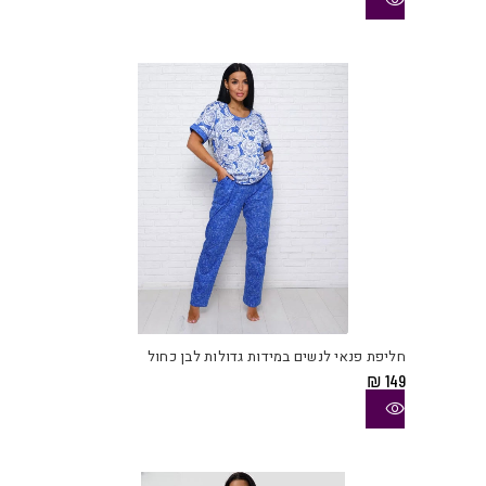
ניתן
לבחו
את
האפש
בעמו
המוצ
למוצ
זה
יש
חליפת פנאי לנשים במידות גדולות לבן כחול
מספ
₪
149
סוגי
ניתן
לבחו
את
האפש