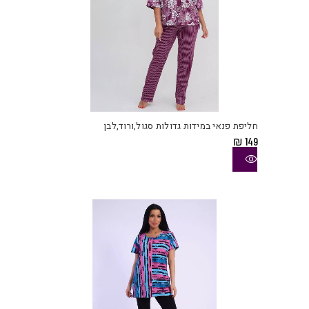
למוצ
זה
יש
חליפת פנאי במידות גדולות סגול,ורוד,לבן
מספ
₪
149
סוגי
ניתן
לבחו
את
האפש
בעמו
המוצ