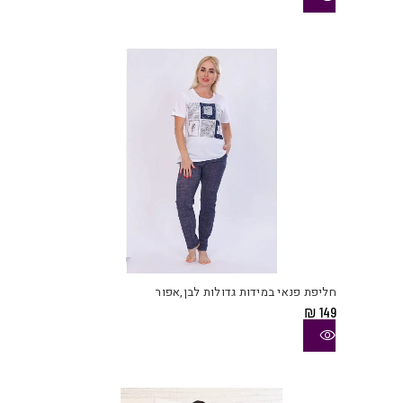
ניתן
לבחו
את
האפש
בעמו
המוצ
למוצ
זה
יש
חליפת פנאי במידות גדולות לבן,אפור
מספ
₪
149
סוגי
ניתן
לבחו
את
האפש