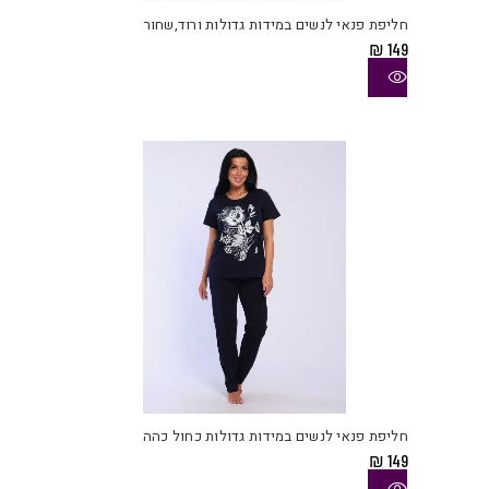
יש
חליפת פנאי לנשים במידות גדולות ורוד,שחור
מספ
₪
149
סוגי
ניתן
לבחו
את
האפש
בעמו
המוצ
למוצ
זה
יש
חליפת פנאי לנשים במידות גדולות כחול כהה
מספ
₪
149
סוגי