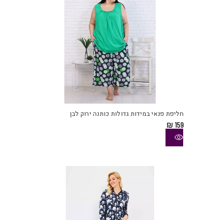
המוצ
למוצ
זה
יש
חליפת פנאי במידות גדולות כותנה ירוק לבן
מספ
₪
159
סוגי
ניתן
לבחו
את
האפש
בעמו
המוצ