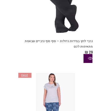
למוצ
זה
יש
גרבי לחץ במידות גדולות – סוף סוף גרביים שבאמת
מספ
מתאימות לכם
סוגי
₪
29
ניתן
לבחו
את
האפש
SALE
בעמו
המוצ