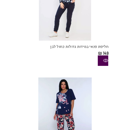
למוצ
זה
יש
חליפת פנאי במידות גדולות כחול לבן
מספ
₪
149
סוגי
ניתן
לבחו
את
האפש
בעמו
המוצ