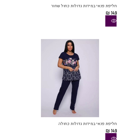
יש
חליפת פנאי במידות גדולות כחול שחור
מספ
₪
149
סוגי
ניתן
לבחו
את
האפש
בעמו
המוצ
למוצ
זה
יש
חליפת פנאי במידות גדולות כחולה
מספ
₪
149
סוגי