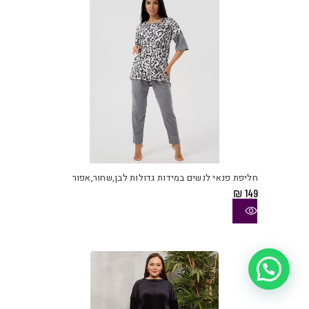
בעמו
המוצ
למוצ
זה
יש
חליפת פנאי לנשים במידות גדולות לבן,שחור,אפור
מספ
₪
149
סוגי
ניתן
לבחו
את
האפש
איך אפשר לעזור?
בעמו
המוצ