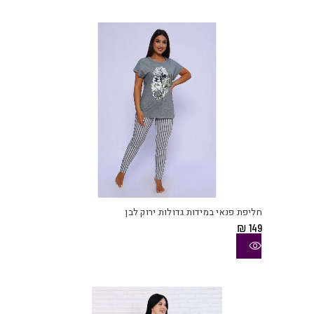
לבחו
את
האפש
בעמו
המוצ
למוצ
זה
יש
חליפת פנאי במידות גדולות ירוק לבן
מספ
₪
149
סוגי
ניתן
לבחו
את
האפש
בעמו