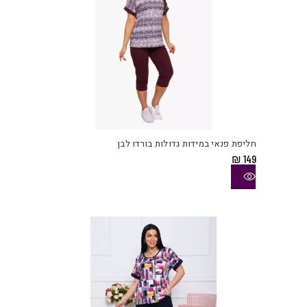
למוצ
זה
יש
חליפת פנאי במידות גדולות בורדו לבן
מספ
₪
149
סוגי
ניתן
לבחו
את
האפש
בעמו
המוצ