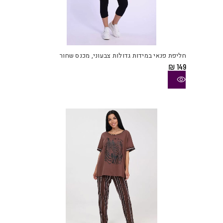
למוצ
זה
יש
חליפת פנאי במידות גדולות צבעוני, מכנס שחור
מספ
₪
149
סוגי
ניתן
לבחו
את
האפש
בעמו
המוצ