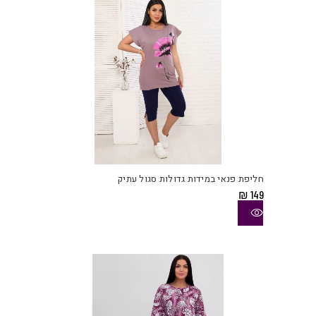
בעמו
המוצ
למוצ
זה
יש
חליפת פנאי במידות גדולות סגול עתיק
מספ
₪
149
סוגי
ניתן
לבחו
את
האפש
בעמו
המוצ