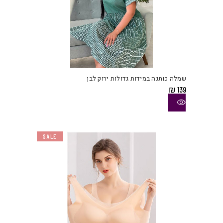
למוצ
זה
יש
שמלה כותנה במידות גדולות ירוק לבן
מספ
₪
139
סוגי
ניתן
לבחו
את
SALE
האפש
בעמו
המוצ