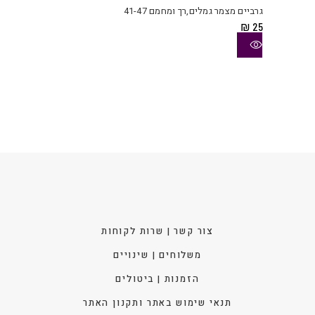
יש
גרביים מצמר גמלים,רך ומחמם 41-47
מספ
₪
25
סוגי
ניתן
לבחו
את
האפש
בעמו
המוצ
צור קשר | שרות לקוחות
משלוחים | שינויים
הזמנות | ביטולים
תנאי שימוש באתר ותקנון האתר