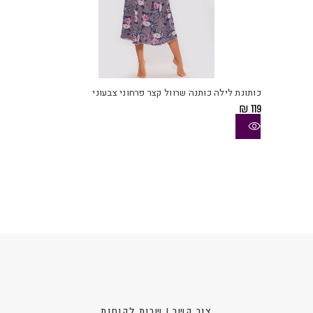
למוצ
זה
יש
כותונת לילה כותנה שרוול קצר פרחוני צבעוני
מספ
₪
119
סוגי
ניתן
לבחו
את
האפש
בעמו
המוצ
צור קשר | שרות לקוחות