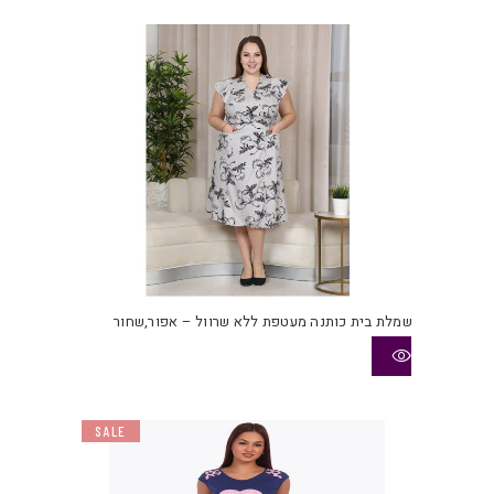
את
האפש
בעמו
המוצ
שמלת בית כותנה מעטפת ללא שרוול – אפור,שחור
SALE