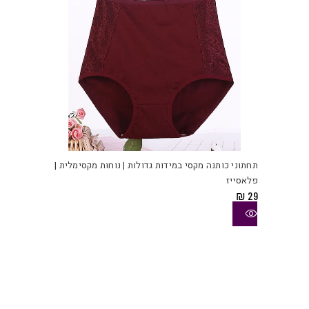
למוצ
זה
יש
תחתוני כותנה מקסי במידות גדולות | נוחות מקסימלית |
מספ
פלאסייז
סוגי
₪
29
ניתן
לבחו
את
האפש
בעמו
המוצ